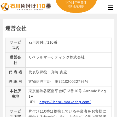
365日年中無休
石川全域対応
運営会社
サービ
石川片付け110番
ス名
運営会
リベラルマーケティング株式会社
社
代 表 者
代表取締役 真崎 克宏
許 認 可
古物商許可証 第721020022796号
本社所
東京都渋谷区南平台町13番10号 Arromic Bldg.
在地
1F
URL
https://liberal-marketing.com/
サービ
片付け110番は提携している事業者をお客様に
ス内容
紹介するサービスです。片付け110番は事業者