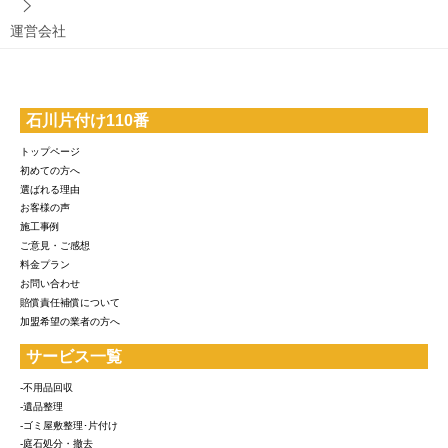
運営会社
石川片付け110番
トップページ
初めての方へ
選ばれる理由
お客様の声
施工事例
ご意見・ご感想
料金プラン
お問い合わせ
賠償責任補償について
加盟希望の業者の方へ
サービス一覧
-不用品回収
-遺品整理
-ゴミ屋敷整理･片付け
-庭石処分・撤去