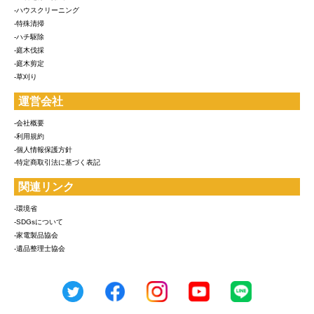
-ハウスクリーニング
-特殊清掃
-ハチ駆除
-庭木伐採
-庭木剪定
-草刈り
運営会社
-会社概要
-利用規約
-個人情報保護方針
-特定商取引法に基づく表記
関連リンク
-環境省
-SDGsについて
-家電製品協会
-遺品整理士協会