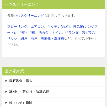
ハウスクリーニング
各種
ハウスクリーニング
も対応しております。
フローリング
、
エアコン
、
キッチン(台所)
、
換気扇(レンジフ
ード)
、
浴室・浴槽
、
洗面台
、
トイレ
、
ベランダ
、
窓ガラス・
サッシ・網戸・雨戸
、
洗濯機・洗濯槽
など、すべてお任せく
ださい。
空き家対策
庭石処分・撤去
草刈り・芝刈り・防草処理
蜂（ハチ）駆除