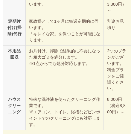
います。
3,300円）
～
定期片
家政婦として1ヶ月に毎週定期的に伺
別途お見
付け(掃
います。
積り
除)代行
「キレイな家」を保つことが可能にな
ります。
不用品
お片付け、掃除で結果的に不要になっ
2つのプラ
回収
た粗大ゴミを処分します。
ンがござ
※1点からでも処分対応します。
います。
料金プラ
ンをご確
認くださ
い。
ハウス
特殊な洗浄液を使ったクリーニング作
8,000円
クリー
業です。
（税込8,8
ニング
※エアコン、トイレ、浴槽などピンポ
00円）～
イントでのクリーニングにも対応しま
す。