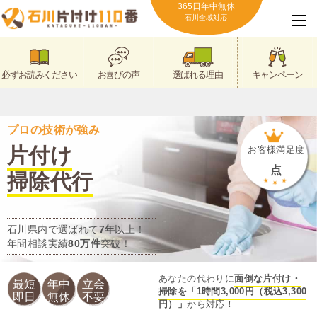
365日年中無休
石川全域対応
必ずお読みください
お喜びの声
選ばれる理由
キャンペーン
プロの技術が強み
片付け
お客様満足度
点
掃除代行
石川県内で選ばれて
7年
以上！
年間相談実績
80万件
突破！
あなたの代わりに
面倒な片付け・
最短
年中
立会
掃除を「1時間3,000円（税込3,300
即日
無休
不要
円）」
から対応！