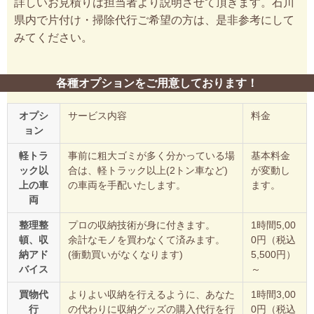
詳しいお見積りは担当者より説明させて頂きます。石川
県内で片付け・掃除代行ご希望の方は、是非参考にして
みてください。
各種オプションをご用意しております！
オプシ
サービス内容
料金
ョン
軽トラ
事前に粗大ゴミが多く分かっている場
基本料金
ック以
合は、軽トラック以上(2トン車など)
が変動し
上の車
の車両を手配いたします。
ます。
両
整理整
プロの収納技術が身に付きます。
1時間5,00
頓、収
余計なモノを買わなくて済みます。
0円（税込
納アド
(衝動買いがなくなります)
5,500円）
バイス
～
買物代
よりよい収納を行えるように、あなた
1時間3,00
行
の代わりに収納グッズの購入代行を行
0円（税込