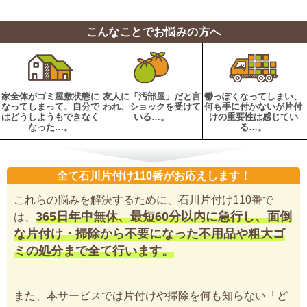
こんなことでお悩みの方へ
家全体がゴミ屋敷状態に
友人に「汚部屋」だと言
鬱っぽくなってしまい、
なってしまって、自分で
われ、ショックを受けて
何も手に付かないが片付
はどうしようもできなく
いる…。
けの重要性は感じてい
なった…。
る…。
全て石川片付け110番がお応えします！
これらの悩みを解決するために、石川片付け110番で
365日年中無休、最短60分以内に急行し、面倒
は、
な片付け・掃除から不要になった不用品や粗大ゴ
ミの処分まで全て行います。
また、本サービスでは片付けや掃除を何も知らない「ど