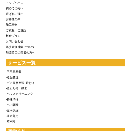
トップページ
初めての方へ
選ばれる理由
お客様の声
施工事例
ご意見・ご感想
料金プラン
お問い合わせ
賠償責任補償について
加盟希望の業者の方へ
サービス一覧
-不用品回収
-遺品整理
-ゴミ屋敷整理･片付け
-庭石処分・撤去
-ハウスクリーニング
-特殊清掃
-ハチ駆除
-庭木伐採
-庭木剪定
-草刈り