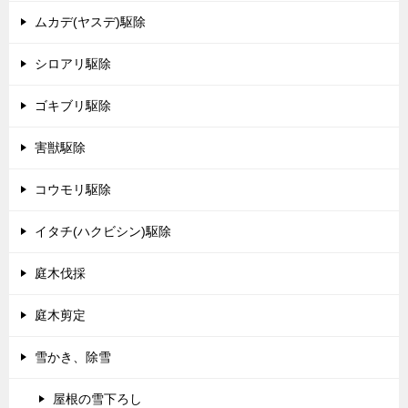
ムカデ(ヤスデ)駆除
シロアリ駆除
ゴキブリ駆除
害獣駆除
コウモリ駆除
イタチ(ハクビシン)駆除
庭木伐採
庭木剪定
雪かき、除雪
屋根の雪下ろし