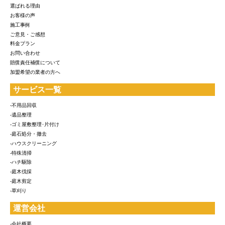
選ばれる理由
お客様の声
施工事例
ご意見・ご感想
料金プラン
お問い合わせ
賠償責任補償について
加盟希望の業者の方へ
サービス一覧
-不用品回収
-遺品整理
-ゴミ屋敷整理･片付け
-庭石処分・撤去
-ハウスクリーニング
-特殊清掃
-ハチ駆除
-庭木伐採
-庭木剪定
-草刈り
運営会社
-会社概要