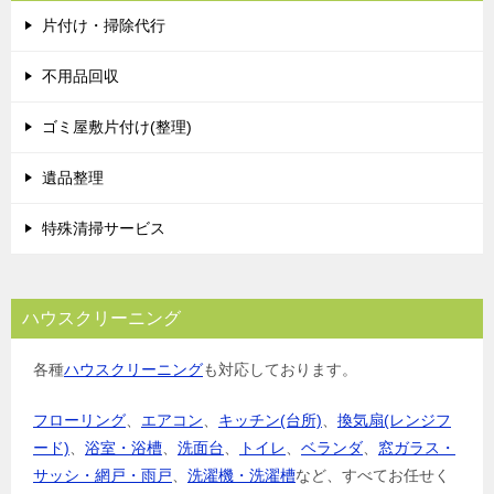
ゲ
片付け・掃除代行
ー
シ
不用品回収
ョ
ゴミ屋敷片付け(整理)
ン
遺品整理
特殊清掃サービス
ハウスクリーニング
各種
ハウスクリーニング
も対応しております。
フローリング
、
エアコン
、
キッチン(台所)
、
換気扇(レンジフ
ード)
、
浴室・浴槽
、
洗面台
、
トイレ
、
ベランダ
、
窓ガラス・
サッシ・網戸・雨戸
、
洗濯機・洗濯槽
など、すべてお任せく