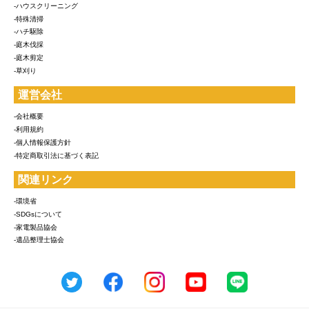
-ハウスクリーニング
-特殊清掃
-ハチ駆除
-庭木伐採
-庭木剪定
-草刈り
運営会社
-会社概要
-利用規約
-個人情報保護方針
-特定商取引法に基づく表記
関連リンク
-環境省
-SDGsについて
-家電製品協会
-遺品整理士協会