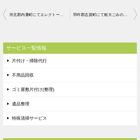
投
河北郡内灘町にてエレクトーンの回収 お客様の声
羽咋郡志賀町にて粗大ごみの回収 お客様の声
稿
ナ
ビ
サービス一覧情報
ゲ
片付け・掃除代行
ー
シ
不用品回収
ョ
ゴミ屋敷片付け(整理)
ン
遺品整理
特殊清掃サービス