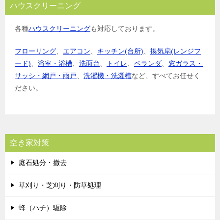
ハウスクリーニング
各種
ハウスクリーニング
も対応しております。
フローリング
、
エアコン
、
キッチン(台所)
、
換気扇(レンジフ
ード)
、
浴室・浴槽
、
洗面台
、
トイレ
、
ベランダ
、
窓ガラス・
サッシ・網戸・雨戸
、
洗濯機・洗濯槽
など、すべてお任せく
ださい。
空き家対策
庭石処分・撤去
草刈り・芝刈り・防草処理
蜂（ハチ）駆除