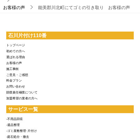
お客様の声
能美郡川北町にてゴミの引き取り お客様の声
石川片付け110番
トップページ
初めての方へ
選ばれる理由
お客様の声
施工事例
ご意見・ご感想
料金プラン
お問い合わせ
賠償責任補償について
加盟希望の業者の方へ
サービス一覧
-不用品回収
-遺品整理
-ゴミ屋敷整理･片付け
-庭石処分・撤去