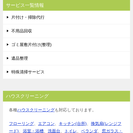
ビ
サービス一覧情報
ゲ
片付け・掃除代行
ー
シ
不用品回収
ョ
ゴミ屋敷片付け(整理)
ン
遺品整理
特殊清掃サービス
ハウスクリーニング
各種
ハウスクリーニング
も対応しております。
フローリング
、
エアコン
、
キッチン(台所)
、
換気扇(レンジフ
ード)
、
浴室・浴槽
、
洗面台
、
トイレ
、
ベランダ
、
窓ガラス・