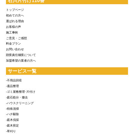
石川片付け110番
トップページ
初めての方へ
選ばれる理由
お客様の声
施工事例
ご意見・ご感想
料金プラン
お問い合わせ
賠償責任補償について
加盟希望の業者の方へ
サービス一覧
-不用品回収
-遺品整理
-ゴミ屋敷整理･片付け
-庭石処分・撤去
-ハウスクリーニング
-特殊清掃
-ハチ駆除
-庭木伐採
-庭木剪定
-草刈り