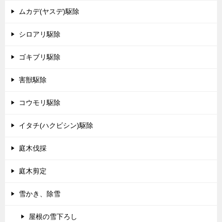
ムカデ(ヤスデ)駆除
シロアリ駆除
ゴキブリ駆除
害獣駆除
コウモリ駆除
イタチ(ハクビシン)駆除
庭木伐採
庭木剪定
雪かき、除雪
屋根の雪下ろし