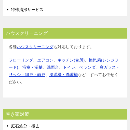
特殊清掃サービス
ハウスクリーニング
各種
ハウスクリーニング
も対応しております。
フローリング
、
エアコン
、
キッチン(台所)
、
換気扇(レンジフ
ード)
、
浴室・浴槽
、
洗面台
、
トイレ
、
ベランダ
、
窓ガラス・
サッシ・網戸・雨戸
、
洗濯機・洗濯槽
など、すべてお任せく
ださい。
空き家対策
庭石処分・撤去