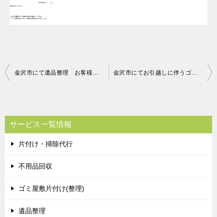
投
金沢市にて遺品整理 お客様の声
金沢市にてお引越しに伴うゴミの回収 お客様の声
稿
ナ
ビ
サービス一覧情報
ゲ
片付け・掃除代行
ー
シ
不用品回収
ョ
ゴミ屋敷片付け(整理)
ン
遺品整理