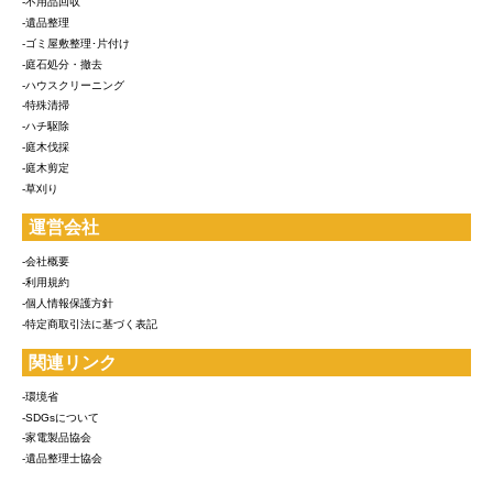
-不用品回収
-遺品整理
-ゴミ屋敷整理･片付け
-庭石処分・撤去
-ハウスクリーニング
-特殊清掃
-ハチ駆除
-庭木伐採
-庭木剪定
-草刈り
運営会社
-会社概要
-利用規約
-個人情報保護方針
-特定商取引法に基づく表記
関連リンク
-環境省
-SDGsについて
-家電製品協会
-遺品整理士協会