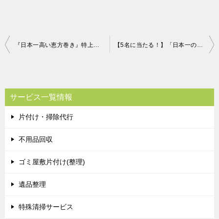
投
『日本一高い恵方巻き』特上恵方巻「セレブ巻」(10,000円)プレゼント！
【5名に当たる！】「日本一の手作り醤油」を味わってみませんか？
稿
ナ
ビ
サービス一覧情報
ゲ
片付け・掃除代行
ー
シ
不用品回収
ョ
ゴミ屋敷片付け(整理)
ン
遺品整理
特殊清掃サービス