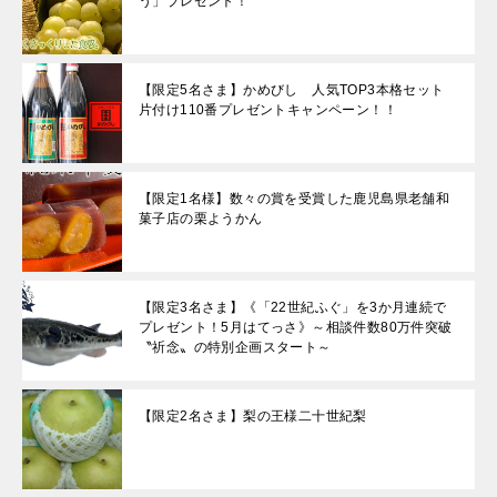
う」プレゼント！
【限定5名さま】かめびし 人気TOP3本格セット
片付け110番プレゼントキャンペーン！！
【限定1名様】数々の賞を受賞した鹿児島県老舗和
菓子店の栗ようかん
【限定3名さま】《「22世紀ふぐ」を3か月連続で
プレゼント！5月はてっさ》～相談件数80万件突破
〝祈念〟の特別企画スタート～
【限定2名さま】梨の王様二十世紀梨