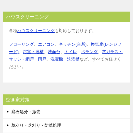
ハウスクリーニング
各種
ハウスクリーニング
も対応しております。
フローリング
、
エアコン
、
キッチン(台所)
、
換気扇(レンジフ
ード)
、
浴室・浴槽
、
洗面台
、
トイレ
、
ベランダ
、
窓ガラス・
サッシ・網戸・雨戸
、
洗濯機・洗濯槽
など、すべてお任せく
ださい。
空き家対策
庭石処分・撤去
草刈り・芝刈り・防草処理