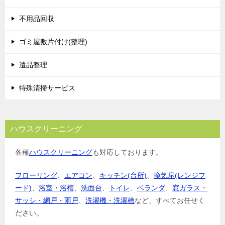
ー
シ
不用品回収
ョ
ゴミ屋敷片付け(整理)
ン
遺品整理
特殊清掃サービス
ハウスクリーニング
各種
ハウスクリーニング
も対応しております。
フローリング
、
エアコン
、
キッチン(台所)
、
換気扇(レンジフ
ード)
、
浴室・浴槽
、
洗面台
、
トイレ
、
ベランダ
、
窓ガラス・
サッシ・網戸・雨戸
、
洗濯機・洗濯槽
など、すべてお任せく
ださい。