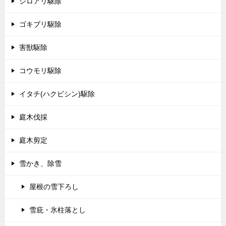
シロアリ駆除
ゴキブリ駆除
害獣駆除
コウモリ駆除
イタチ(ハクビシン)駆除
庭木伐採
庭木剪定
雪かき、除雪
屋根の雪下ろし
雪庇・氷柱落とし