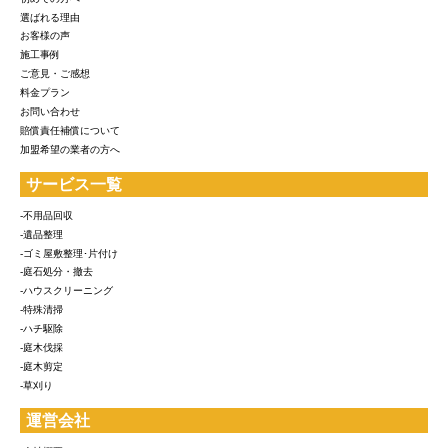
選ばれる理由
お客様の声
施工事例
ご意見・ご感想
料金プラン
お問い合わせ
賠償責任補償について
加盟希望の業者の方へ
サービス一覧
-不用品回収
-遺品整理
-ゴミ屋敷整理･片付け
-庭石処分・撤去
-ハウスクリーニング
-特殊清掃
-ハチ駆除
-庭木伐採
-庭木剪定
-草刈り
運営会社