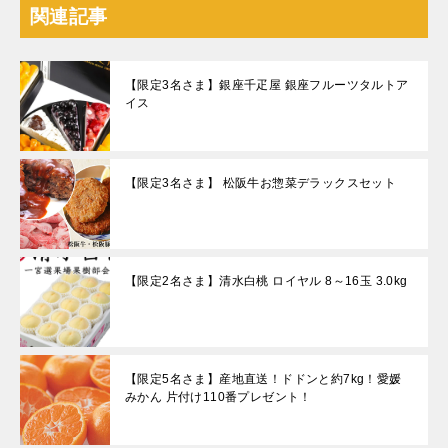
関連記事
【限定3名さま】銀座千疋屋 銀座フルーツタルトア
イス
【限定3名さま】 松阪牛お惣菜デラックスセット
【限定2名さま】清水白桃 ロイヤル 8～16玉 3.0kg
【限定5名さま】産地直送！ドドンと約7kg！愛媛
みかん 片付け110番プレゼント！