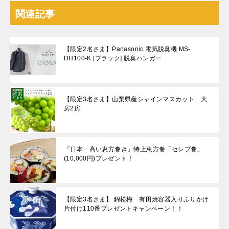
関連記事
【限定2名さま】Panasonic 電気脱臭機 MS-
DH100-K [ブラック] 脱臭ハンガー
【限定3名さま】山梨県産シャインマスカット 大
房2房
『日本一高い恵方巻き』特上恵方巻「セレブ巻」
(10,000円)プレゼント！
【限定3名さま】 錦松梅 有田焼容器入りふりかけ
片付け110番プレゼントキャンペーン！！