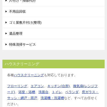
片付け・掃除代行
ー
シ
不用品回収
ョ
ゴミ屋敷片付け(整理)
ン
遺品整理
特殊清掃サービス
ハウスクリーニング
各種
ハウスクリーニング
も対応しております。
フローリング
、
エアコン
、
キッチン(台所)
、
換気扇(レンジフ
ード)
、
浴室・浴槽
、
洗面台
、
トイレ
、
ベランダ
、
窓ガラス・
サッシ・網戸・雨戸
、
洗濯機・洗濯槽
など、すべてお任せく
ださい。