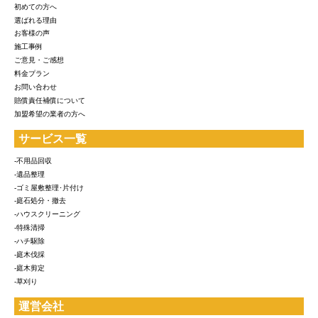
初めての方へ
選ばれる理由
お客様の声
施工事例
ご意見・ご感想
料金プラン
お問い合わせ
賠償責任補償について
加盟希望の業者の方へ
サービス一覧
-不用品回収
-遺品整理
-ゴミ屋敷整理･片付け
-庭石処分・撤去
-ハウスクリーニング
-特殊清掃
-ハチ駆除
-庭木伐採
-庭木剪定
-草刈り
運営会社