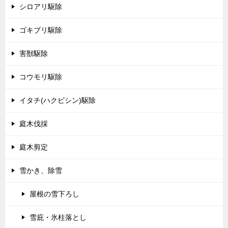
シロアリ駆除
ゴキブリ駆除
害獣駆除
コウモリ駆除
イタチ(ハクビシン)駆除
庭木伐採
庭木剪定
雪かき、除雪
屋根の雪下ろし
雪庇・氷柱落とし