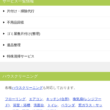
サービス一覧情報
片付け・掃除代行
不用品回収
ゴミ屋敷片付け(整理)
遺品整理
特殊清掃サービス
ハウスクリーニング
各種
ハウスクリーニング
も対応しております。
フローリング
、
エアコン
、
キッチン(台所)
、
換気扇(レンジフー
ド)
、
浴室・浴槽
、
洗面台
、
トイレ
、
ベランダ
、
窓ガラス・サッ