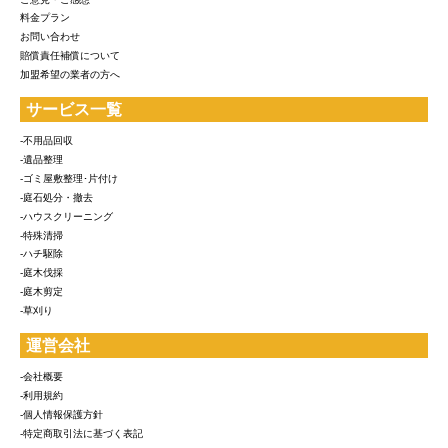
料金プラン
お問い合わせ
賠償責任補償について
加盟希望の業者の方へ
サービス一覧
-不用品回収
-遺品整理
-ゴミ屋敷整理･片付け
-庭石処分・撤去
-ハウスクリーニング
-特殊清掃
-ハチ駆除
-庭木伐採
-庭木剪定
-草刈り
運営会社
-会社概要
-利用規約
-個人情報保護方針
-特定商取引法に基づく表記