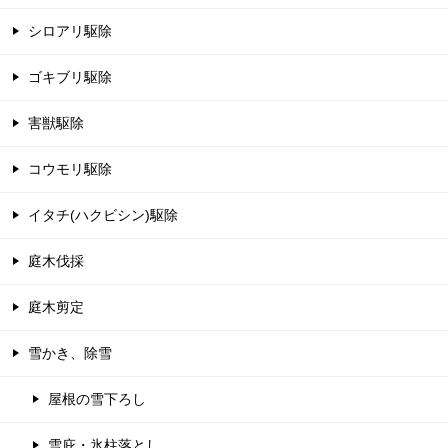
シロアリ駆除
ゴキブリ駆除
害獣駆除
コウモリ駆除
イタチ(ハクビシン)駆除
庭木伐採
庭木剪定
雪かき、除雪
屋根の雪下ろし
雪庇・氷柱落とし