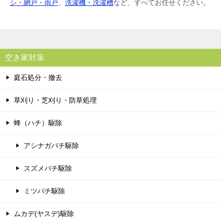
シ・網戸・雨戸
、
洗濯機・洗濯槽
など、すべてお任せください。
空き家対策
庭石処分・撤去
草刈り・芝刈り・防草処理
蜂（ハチ）駆除
アシナガバチ駆除
スズメバチ駆除
ミツバチ駆除
ムカデ(ヤスデ)駆除