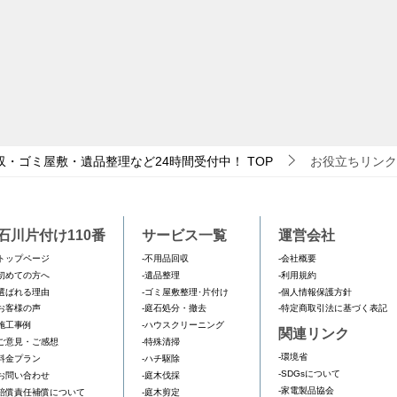
収・ゴミ屋敷・遺品整理など24時間受付中！
TOP
お役立ちリンク
石川片付け110番
サービス一覧
運営会社
トップページ
-不用品回収
-会社概要
初めての方へ
-遺品整理
-利用規約
選ばれる理由
-ゴミ屋敷整理･片付け
-個人情報保護方針
お客様の声
-庭石処分・撤去
-特定商取引法に基づく表記
施工事例
-ハウスクリーニング
関連リンク
ご意見・ご感想
-特殊清掃
-環境省
料金プラン
-ハチ駆除
-SDGsについて
お問い合わせ
-庭木伐採
-家電製品協会
賠償責任補償について
-庭木剪定