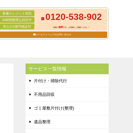
各種クレジット対応
0120-538-902
24時間夜間も対応中
安心の1億円保証付
無料
見積り
です。お気軽にご相談ください！
メールフォームでのお問い合わせ
サービス一覧情報
片付け・掃除代行
不用品回収
ゴミ屋敷片付け(整理)
遺品整理