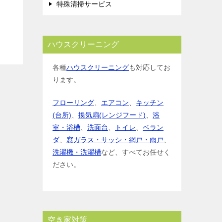
特殊清掃サービス
ハウスクリーニング
各種
ハウスクリーニング
も対応してお
ります。
フローリング
、
エアコン
、
キッチン
(台所)
、
換気扇(レンジフード)
、
浴
室・浴槽
、
洗面台
、
トイレ
、
ベラン
ダ
、
窓ガラス・サッシ・網戸・雨戸
、
洗濯機・洗濯槽
など、すべてお任せく
ださい。
空き家対策