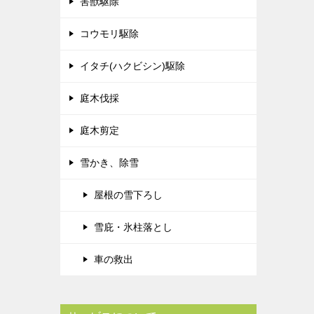
害獣駆除
コウモリ駆除
イタチ(ハクビシン)駆除
庭木伐採
庭木剪定
雪かき、除雪
屋根の雪下ろし
雪庇・氷柱落とし
車の救出