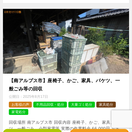
【南アルプス市】座椅子、かご、家具、バケツ、一
般ごみ等の回収
公開日：
2025年8月17日
お客様の声
不用品回収・処分
大量ゴミ処分
家具処分
家電処分
回収場所 南アルプス市 回収内容 座椅子、かご、家具、バケ
ツ、一般ごみ、小型家電等 実際の作業料金 66,000円 お客