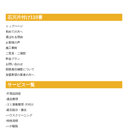
石川片付け110番
トップページ
初めての方へ
選ばれる理由
お客様の声
施工事例
ご意見・ご感想
料金プラン
お問い合わせ
賠償責任補償について
加盟希望の業者の方へ
サービス一覧
-不用品回収
-遺品整理
-ゴミ屋敷整理･片付け
-庭石処分・撤去
-ハウスクリーニング
-特殊清掃
-ハチ駆除