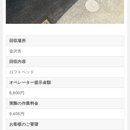
回収場所
金沢市
回収内容
ロフトベッド
オペレーター提示金額
8,800円
実際の作業料金
9,405円
お客様のご要望