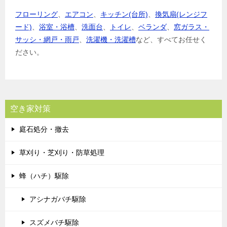
フローリング
、
エアコン
、
キッチン(台所)
、
換気扇(レンジフ
ード)
、
浴室・浴槽
、
洗面台
、
トイレ
、
ベランダ
、
窓ガラス・
サッシ・網戸・雨戸
、
洗濯機・洗濯槽
など、すべてお任せく
ださい。
空き家対策
庭石処分・撤去
草刈り・芝刈り・防草処理
蜂（ハチ）駆除
アシナガバチ駆除
スズメバチ駆除