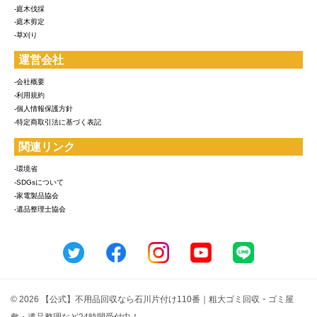
-庭木伐採
-庭木剪定
-草刈り
運営会社
-会社概要
-利用規約
-個人情報保護方針
-特定商取引法に基づく表記
関連リンク
-環境省
-SDGsについて
-家電製品協会
-遺品整理士協会
© 2026 【公式】不用品回収なら石川片付け110番｜粗大ゴミ回収・ゴミ屋
敷・遺品整理など24時間受付中！