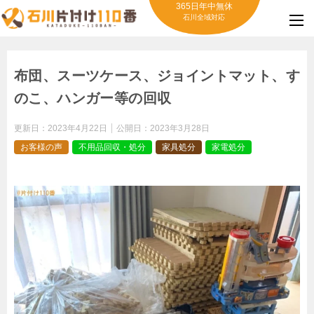
365日年中無休
石川全域対応
布団、スーツケース、ジョイントマット、す
のこ、ハンガー等の回収
更新日：
2023年4月22日
公開日：
2023年3月28日
お客様の声
不用品回収・処分
家具処分
家電処分