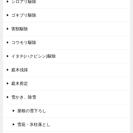
シロアリ駆除
ゴキブリ駆除
害獣駆除
コウモリ駆除
イタチ(ハクビシン)駆除
庭木伐採
庭木剪定
雪かき、除雪
屋根の雪下ろし
雪庇・氷柱落とし