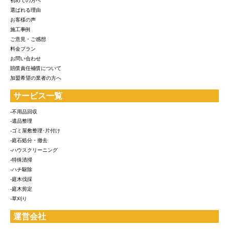
初めての方へ
選ばれる理由
お客様の声
施工事例
ご意見・ご感想
料金プラン
お問い合わせ
賠償責任補償について
加盟希望の業者の方へ
サービス一覧
-不用品回収
-遺品整理
-ゴミ屋敷整理･片付け
-庭石処分・撤去
-ハウスクリーニング
-特殊清掃
-ハチ駆除
-庭木伐採
-庭木剪定
-草刈り
運営会社