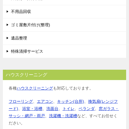
不用品回収
ゴミ屋敷片付け(整理)
遺品整理
特殊清掃サービス
ハウスクリーニング
各種
ハウスクリーニング
も対応しております。
フローリング
、
エアコン
、
キッチン(台所)
、
換気扇(レンジフ
ード)
、
浴室・浴槽
、
洗面台
、
トイレ
、
ベランダ
、
窓ガラス・
サッシ・網戸・雨戸
、
洗濯機・洗濯槽
など、すべてお任せく
ださい。