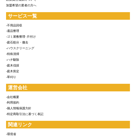
加盟希望の業者の方へ
サービス一覧
-不用品回収
-遺品整理
-ゴミ屋敷整理･片付け
-庭石処分・撤去
-ハウスクリーニング
-特殊清掃
-ハチ駆除
-庭木伐採
-庭木剪定
-草刈り
運営会社
-会社概要
-利用規約
-個人情報保護方針
-特定商取引法に基づく表記
関連リンク
-環境省