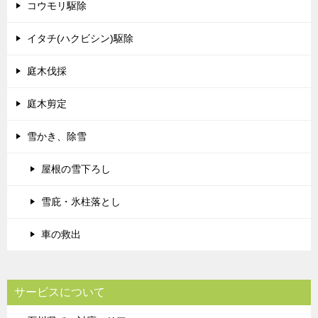
コウモリ駆除
イタチ(ハクビシン)駆除
庭木伐採
庭木剪定
雪かき、除雪
屋根の雪下ろし
雪庇・氷柱落とし
車の救出
サービスについて