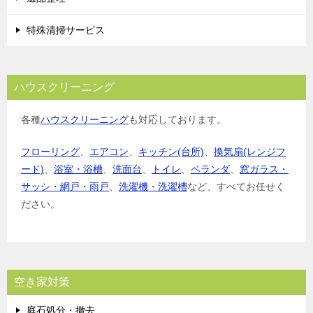
特殊清掃サービス
ハウスクリーニング
各種
ハウスクリーニング
も対応しております。
フローリング
、
エアコン
、
キッチン(台所)
、
換気扇(レンジフ
ード)
、
浴室・浴槽
、
洗面台
、
トイレ
、
ベランダ
、
窓ガラス・
サッシ・網戸・雨戸
、
洗濯機・洗濯槽
など、すべてお任せく
ださい。
空き家対策
庭石処分・撤去