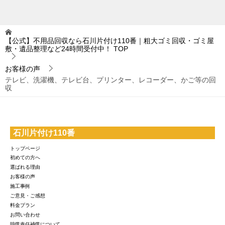
【公式】不用品回収なら石川片付け110番｜粗大ゴミ回収・ゴミ屋
敷・遺品整理など24時間受付中！
TOP
お客様の声
テレビ、洗濯機、テレビ台、プリンター、レコーダー、かご等の回
収
石川片付け110番
トップページ
初めての方へ
選ばれる理由
お客様の声
施工事例
ご意見・ご感想
料金プラン
お問い合わせ
賠償責任補償について