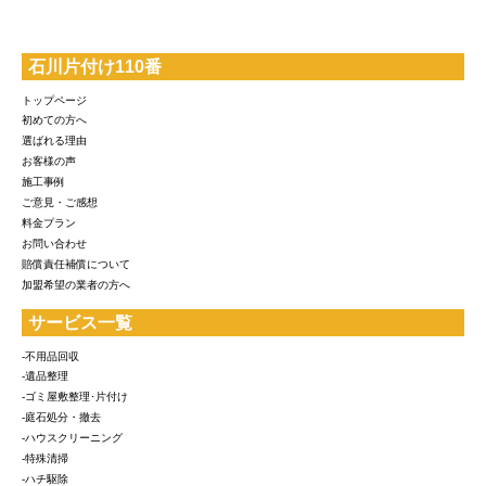
石川片付け110番
トップページ
初めての方へ
選ばれる理由
お客様の声
施工事例
ご意見・ご感想
料金プラン
お問い合わせ
賠償責任補償について
加盟希望の業者の方へ
サービス一覧
-不用品回収
-遺品整理
-ゴミ屋敷整理･片付け
-庭石処分・撤去
-ハウスクリーニング
-特殊清掃
-ハチ駆除