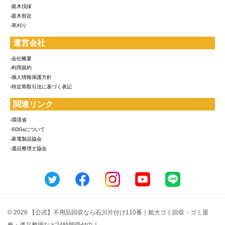
-庭木伐採
-庭木剪定
-草刈り
運営会社
-会社概要
-利用規約
-個人情報保護方針
-特定商取引法に基づく表記
関連リンク
-環境省
-SDGsについて
-家電製品協会
-遺品整理士協会
© 2026 【公式】不用品回収なら石川片付け110番｜粗大ゴミ回収・ゴミ屋
敷・遺品整理など24時間受付中！