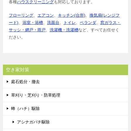
各種
ハウスクリーニング
も対応しております。
フローリング
、
エアコン
、
キッチン(台所)
、
換気扇(レンジフ
ード)
、
浴室・浴槽
、
洗面台
、
トイレ
、
ベランダ
、
窓ガラス・
サッシ・網戸・雨戸
、
洗濯機・洗濯槽
など、すべてお任せく
ださい。
空き家対策
庭石処分・撤去
草刈り・芝刈り・防草処理
蜂（ハチ）駆除
アシナガバチ駆除