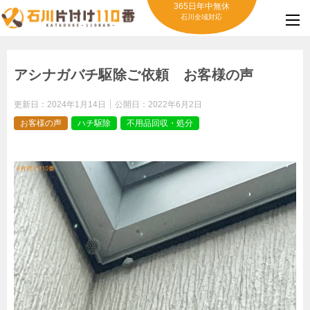
365日年中無休
石川全域対応
アシナガバチ駆除ご依頼 お客様の声
更新日：
2024年1月14日
公開日：
2022年6月2日
お客様の声
ハチ駆除
不用品回収・処分