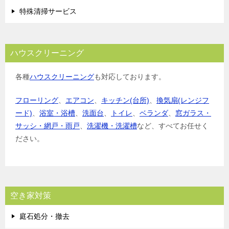
特殊清掃サービス
ハウスクリーニング
各種
ハウスクリーニング
も対応しております。
フローリング
、
エアコン
、
キッチン(台所)
、
換気扇(レンジフ
ード)
、
浴室・浴槽
、
洗面台
、
トイレ
、
ベランダ
、
窓ガラス・
サッシ・網戸・雨戸
、
洗濯機・洗濯槽
など、すべてお任せく
ださい。
空き家対策
庭石処分・撤去