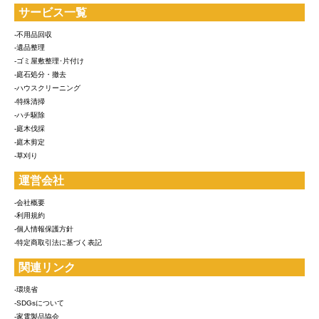
サービス一覧
-不用品回収
-遺品整理
-ゴミ屋敷整理･片付け
-庭石処分・撤去
-ハウスクリーニング
-特殊清掃
-ハチ駆除
-庭木伐採
-庭木剪定
-草刈り
運営会社
-会社概要
-利用規約
-個人情報保護方針
-特定商取引法に基づく表記
関連リンク
-環境省
-SDGsについて
-家電製品協会