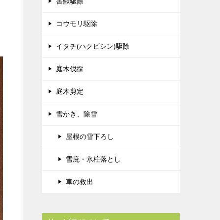
害獣駆除
コウモリ駆除
イタチ(ハクビシン)駆除
庭木伐採
庭木剪定
雪かき、除雪
屋根の雪下ろし
雪庇・氷柱落とし
車の救出