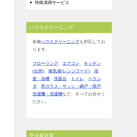
特殊清掃サービス
ハウスクリーニング
各種
ハウスクリーニング
も対応してお
ります。
フローリング
、
エアコン
、
キッチン
(台所)
、
換気扇(レンジフード)
、
浴
室・浴槽
、
洗面台
、
トイレ
、
ベラン
ダ
、
窓ガラス・サッシ・網戸・雨戸
、
洗濯機・洗濯槽
など、すべてお任せく
ださい。
空き家対策