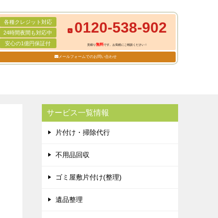
各種クレジット対応
0120-538-902
24時間夜間も対応中
安心の1億円保証付
無料
見積り
です。お気軽にご相談ください！
メールフォームでのお問い合わせ
サービス一覧情報
片付け・掃除代行
不用品回収
ゴミ屋敷片付け(整理)
遺品整理