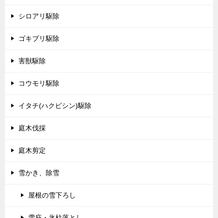
シロアリ駆除
ゴキブリ駆除
害獣駆除
コウモリ駆除
イタチ(ハクビシン)駆除
庭木伐採
庭木剪定
雪かき、除雪
屋根の雪下ろし
雪庇・氷柱落とし