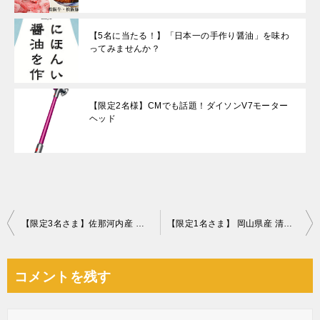
【5名に当たる！】「日本一の手作り醤油」を味わ
ってみませんか？
【限定2名様】CMでも話題！ダイソンV7モーター
ヘッド
投
【限定3名さま】佐那河内産 さくらももいちご
【限定1名さま】 岡山県産 清水白桃
稿
ナ
コメントを残す
ビ
ゲ