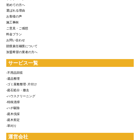
初めての方へ
選ばれる理由
お客様の声
施工事例
ご意見・ご感想
料金プラン
お問い合わせ
賠償責任補償について
加盟希望の業者の方へ
サービス一覧
-不用品回収
-遺品整理
-ゴミ屋敷整理･片付け
-庭石処分・撤去
-ハウスクリーニング
-特殊清掃
-ハチ駆除
-庭木伐採
-庭木剪定
-草刈り
運営会社