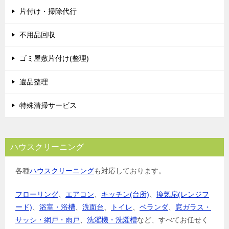
片付け・掃除代行
不用品回収
ゴミ屋敷片付け(整理)
遺品整理
特殊清掃サービス
ハウスクリーニング
各種
ハウスクリーニング
も対応しております。
フローリング
、
エアコン
、
キッチン(台所)
、
換気扇(レンジフ
ード)
、
浴室・浴槽
、
洗面台
、
トイレ
、
ベランダ
、
窓ガラス・
サッシ・網戸・雨戸
、
洗濯機・洗濯槽
など、すべてお任せく