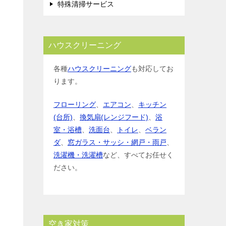
特殊清掃サービス
ハウスクリーニング
各種
ハウスクリーニング
も対応してお
ります。
フローリング
、
エアコン
、
キッチン
(台所)
、
換気扇(レンジフード)
、
浴
室・浴槽
、
洗面台
、
トイレ
、
ベラン
ダ
、
窓ガラス・サッシ・網戸・雨戸
、
洗濯機・洗濯槽
など、すべてお任せく
ださい。
空き家対策