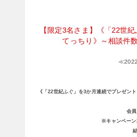
【限定3名さま】《「22世
てっちり》～相談件数
≪20
《「22世紀ふぐ」を3か月連続でプレゼン
会員
※キャンペーン期間 
結