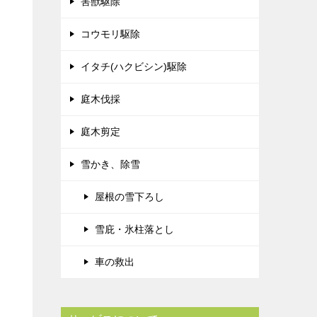
害獣駆除
コウモリ駆除
イタチ(ハクビシン)駆除
庭木伐採
庭木剪定
雪かき、除雪
屋根の雪下ろし
雪庇・氷柱落とし
車の救出