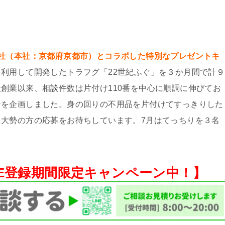
社（本社：京都府京都市）とコラボした特別なプレゼントキ
利⽤して開発したトラフグ「22世紀ふぐ」を３か⽉間で計９
創業以来、相談件数は⽚付け110番を中⼼に順調に伸びてお
ンを企画しました。⾝の回りの不⽤品を⽚付けてすっきりした
⼤勢の⽅の応募をお待ちしています。7月はてっちりを３名
NE登録期間限定キャンペーン中！】