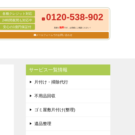
各種クレジット対応
0120-538-902
24時間夜間も対応中
安心の1億円保証付
無料
見積り
です。お気軽にご相談ください！
メールフォームでのお問い合わせ
サービス一覧情報
片付け・掃除代行
不用品回収
ゴミ屋敷片付け(整理)
遺品整理