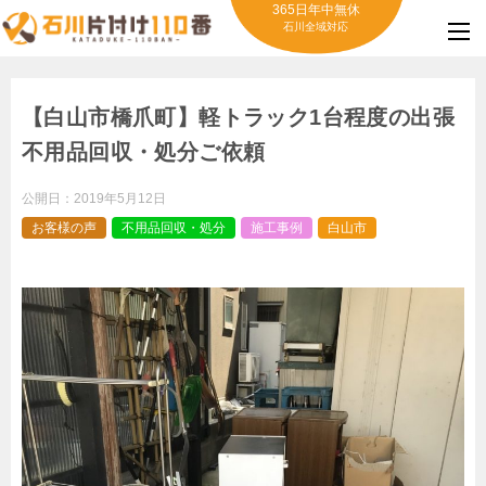
365日年中無休
石川全域対応
【白山市橋爪町】軽トラック1台程度の出張
不用品回収・処分ご依頼
公開日：
2019年5月12日
お客様の声
不用品回収・処分
施工事例
白山市