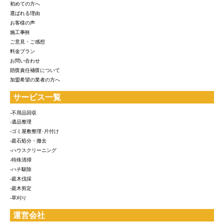
初めての方へ
選ばれる理由
お客様の声
施工事例
ご意見・ご感想
料金プラン
お問い合わせ
賠償責任補償について
加盟希望の業者の方へ
サービス一覧
-不用品回収
-遺品整理
-ゴミ屋敷整理･片付け
-庭石処分・撤去
-ハウスクリーニング
-特殊清掃
-ハチ駆除
-庭木伐採
-庭木剪定
-草刈り
運営会社