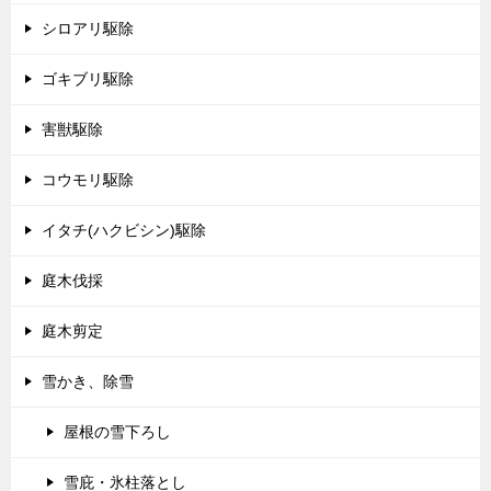
シロアリ駆除
ゴキブリ駆除
害獣駆除
コウモリ駆除
イタチ(ハクビシン)駆除
庭木伐採
庭木剪定
雪かき、除雪
屋根の雪下ろし
雪庇・氷柱落とし