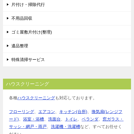
片付け・掃除代行
不用品回収
ゴミ屋敷片付け(整理)
遺品整理
特殊清掃サービス
ハウスクリーニング
各種
ハウスクリーニング
も対応しております。
フローリング
、
エアコン
、
キッチン(台所)
、
換気扇(レンジフ
ード)
、
浴室・浴槽
、
洗面台
、
トイレ
、
ベランダ
、
窓ガラス・
サッシ・網戸・雨戸
、
洗濯機・洗濯槽
など、すべてお任せく
ださい。