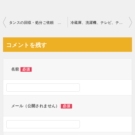
投
タンスの回収・処分ご依頼 お客様の声
冷蔵庫、洗濯機、テレビ、テーブル、ラック、電子レンジ等の回収
稿
ナ
コメントを残す
ビ
ゲ
ー
名前
必須
シ
ョ
ン
メール（公開されません）
必須