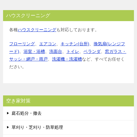
ハウスクリーニング
各種
ハウスクリーニング
も対応しております。
フローリング
、
エアコン
、
キッチン(台所)
、
換気扇(レンジフ
ード)
、
浴室・浴槽
、
洗面台
、
トイレ
、
ベランダ
、
窓ガラス・
サッシ・網戸・雨戸
、
洗濯機・洗濯槽
など、すべてお任せく
ださい。
空き家対策
庭石処分・撤去
草刈り・芝刈り・防草処理