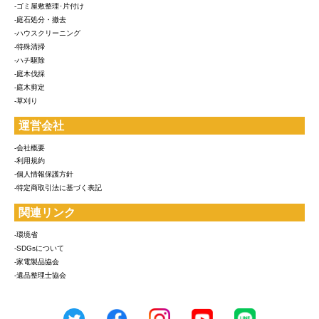
-ゴミ屋敷整理･片付け
-庭石処分・撤去
-ハウスクリーニング
-特殊清掃
-ハチ駆除
-庭木伐採
-庭木剪定
-草刈り
運営会社
-会社概要
-利用規約
-個人情報保護方針
-特定商取引法に基づく表記
関連リンク
-環境省
-SDGsについて
-家電製品協会
-遺品整理士協会