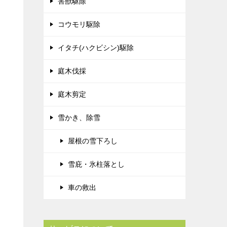
害獣駆除
コウモリ駆除
イタチ(ハクビシン)駆除
庭木伐採
庭木剪定
雪かき、除雪
屋根の雪下ろし
雪庇・氷柱落とし
車の救出