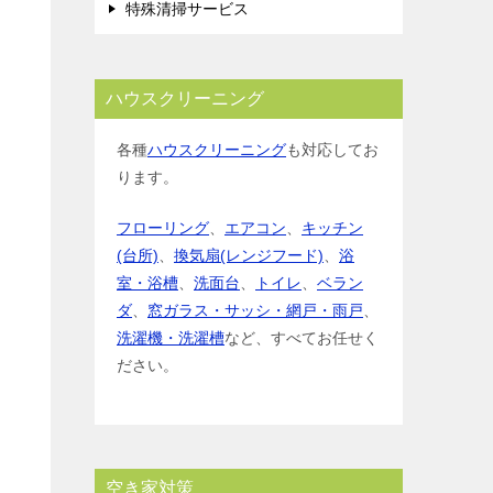
特殊清掃サービス
ハウスクリーニング
各種
ハウスクリーニング
も対応してお
ります。
フローリング
、
エアコン
、
キッチン
(台所)
、
換気扇(レンジフード)
、
浴
室・浴槽
、
洗面台
、
トイレ
、
ベラン
ダ
、
窓ガラス・サッシ・網戸・雨戸
、
洗濯機・洗濯槽
など、すべてお任せく
ださい。
空き家対策