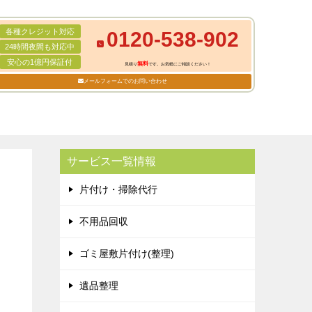
各種クレジット対応
0120-538-902
24時間夜間も対応中
安心の1億円保証付
無料
見積り
です。お気軽にご相談ください！
メールフォームでのお問い合わせ
サービス一覧情報
片付け・掃除代行
不用品回収
ゴミ屋敷片付け(整理)
遺品整理