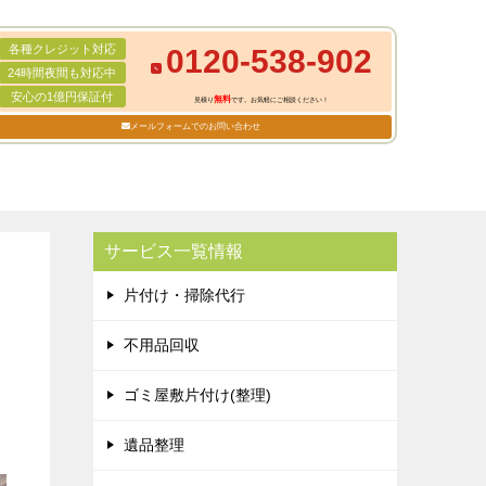
各種クレジット対応
0120-538-902
24時間夜間も対応中
安心の1億円保証付
無料
見積り
です。お気軽にご相談ください！
メールフォームでのお問い合わせ
サービス一覧情報
片付け・掃除代行
不用品回収
ゴミ屋敷片付け(整理)
遺品整理