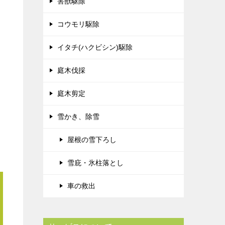
害獣駆除
コウモリ駆除
イタチ(ハクビシン)駆除
庭木伐採
庭木剪定
雪かき、除雪
屋根の雪下ろし
雪庇・氷柱落とし
車の救出