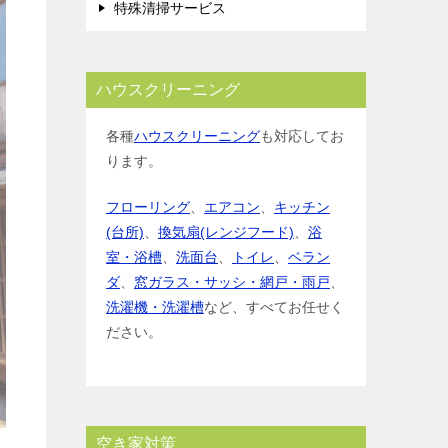
特殊清掃サービス
ハウスクリーニング
各種
ハウスクリーニング
も対応してお
ります。
フローリング
、
エアコン
、
キッチン
(台所)
、
換気扇(レンジフード)
、
浴
室・浴槽
、
洗面台
、
トイレ
、
ベラン
ダ
、
窓ガラス・サッシ・網戸・雨戸
、
洗濯機・洗濯槽
など、すべてお任せく
ださい。
空き家対策